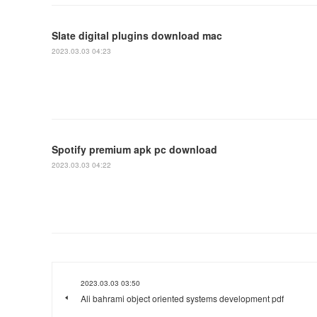
Slate digital plugins download mac
2023.03.03 04:23
Spotify premium apk pc download
2023.03.03 04:22
2023.03.03 03:50
Ali bahrami object oriented systems development pdf