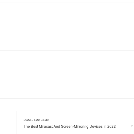
2023.01.20 03:39
The Best Miracast And Screen-Mirroring Devices In 2022