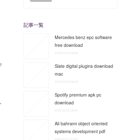
記事一覧
Mercedes benz epc software
free download
2023.03.03 04:24
Slate digital plugins download
mac
2023.03.03 04:23
Spotify premium apk pc
download
2023.03.03 04:22
Ali bahrami object oriented
systems development pdf
2023.03.03 03:50